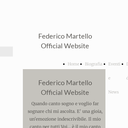
Federico Martello
Official Website
Home
Biografia
Eventi
Page
e
e
Federico Martello
Official Website
Progetti
News
Quando canto sogno e voglio far
sognare chi mi ascolta. E' una gioia,
un'emozione indescrivibile. Il mio
canto per tutti Voi... è il mio canto